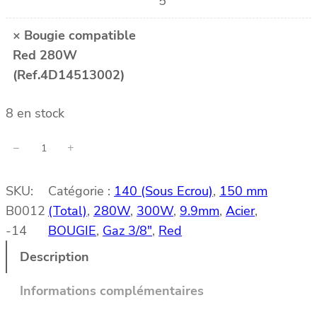
5
×
Bougie compatible
Red 280W
(Ref.4D14513002)
8 en stock
q
−
+
u
a
SKU:
Catégorie :
140 (Sous Ecrou)
, 
150 mm
n
B0012
(Total)
, 
280W
, 
300W
, 
9.9mm
, 
Acier
, 
t
-14
BOUGIE
, 
Gaz 3/8″
, 
Red
i
t
Description
é
d
Informations complémentaires
e