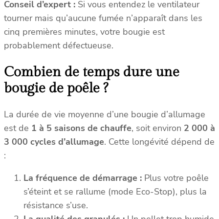
Conseil d’expert :
Si vous entendez le ventilateur
0
2
tourner mais qu’aucune fumée n’apparaît dans les
)
cinq premières minutes, votre bougie est
probablement défectueuse.
Combien de temps dure une
bougie de poêle ?
La durée de vie moyenne d’une bougie d’allumage
est de
1 à 5 saisons de chauffe
, soit environ
2 000 à
3 000 cycles d’allumage
. Cette longévité dépend de
:
La fréquence de démarrage :
Plus votre poêle
s’éteint et se rallume (mode Eco-Stop), plus la
résistance s’use.
La qualité des granulés :
Un pellet trop humide