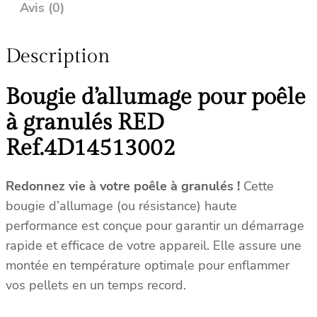
B
Avis (0)
o
u
Description
g
i
Bougie d’allumage pour poêle
e
c
à granulés RED
o
Ref.4D14513002
m
p
a
Redonnez vie à votre poêle à granulés !
Cette
t
bougie d’allumage (ou résistance) haute
i
performance est conçue pour garantir un démarrage
b
rapide et efficace de votre appareil. Elle assure une
l
montée en température optimale pour enflammer
e
vos pellets en un temps record.
R
e