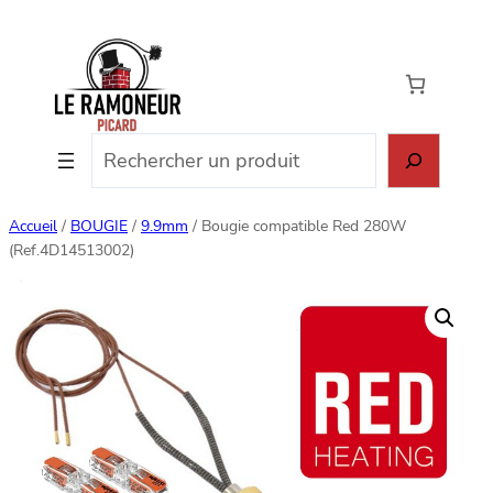
Aller
au
contenu
Rechercher
Accueil
/
BOUGIE
/
9.9mm
/ Bougie compatible Red 280W
(Ref.4D14513002)