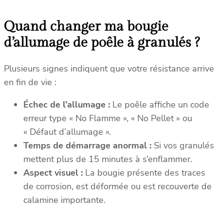
d
2
Quand changer ma bougie
8
0
d’allumage de poêle à granulés ?
W
(
Plusieurs signes indiquent que votre résistance arrive
R
en fin de vie :
e
f
Échec de l’allumage :
Le poêle affiche un code
.
erreur type « No Flamme », « No Pellet » ou
4
« Défaut d’allumage ».
D
Temps de démarrage anormal :
Si vos granulés
1
mettent plus de 15 minutes à s’enflammer.
4
Aspect visuel :
La bougie présente des traces
5
1
de corrosion, est déformée ou est recouverte de
3
calamine importante.
0