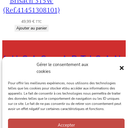
Brisach 315W
(Ref.41451308101)
49,99
€
TTC
Ajouter au panier
LUCAS, ARTISAN
Gérer le consentement aux
RAMONEUR À
cookies
AMIENS, ALBERT
Pour offrir les meilleures expériences, nous utilisons des technologies
telles que les cookies pour stocker et/ou accéder aux informations des
appareils. Le fait de consentir à ces technologies nous permettra de traiter
ET DANS TOUTE
des données telles que le comportement de navigation ou les ID uniques
sur ce site. Le fait de ne pas consentir ou de retirer son consentement peut
LA SOMME
avoir un effet négatif sur certaines caractéristiques et fonctions.
Accepter
Lucas, artisan ramoneur à Amiens, Albert et dans toute la Somme.