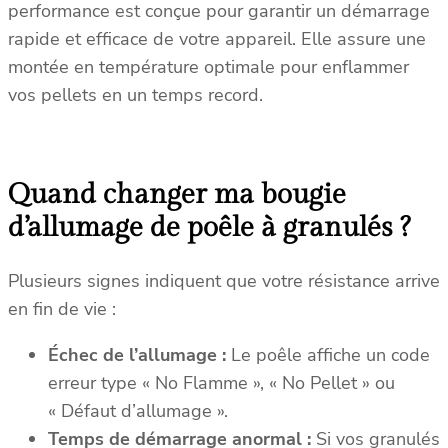
performance est conçue pour garantir un démarrage
b
rapide et efficace de votre appareil. Elle assure une
l
montée en température optimale pour enflammer
e
vos pellets en un temps record.
A
d
u
r
Quand changer ma bougie
o
(
d’allumage de poêle à granulés ?
R
e
Plusieurs signes indiquent que votre résistance arrive
f
en fin de vie :
.
8
Échec de l’allumage :
Le poêle affiche un code
9
erreur type « No Flamme », « No Pellet » ou
5
« Défaut d’allumage ».
7
Temps de démarrage anormal :
Si vos granulés
3