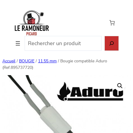
Aller
au
contenu
Rechercher
Accueil
/
BOUGIE
/
11.55 mm
/ Bougie compatible Aduro
(Ref.895737720)