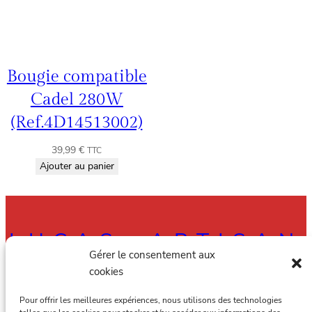
Bougie compatible
Cadel 280W
(Ref.4D14513002)
39,99
€
TTC
Ajouter au panier
LUCAS, ARTISAN
Gérer le consentement aux
RAMONEUR À
cookies
AMIENS, ALBERT
Pour offrir les meilleures expériences, nous utilisons des technologies