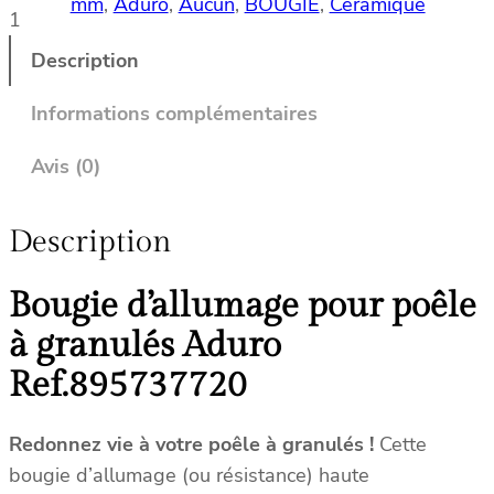
mm
, 
Aduro
, 
Aucun
, 
BOUGIE
, 
Céramique
1
i
t
Description
é
d
Informations complémentaires
e
B
Avis (0)
o
u
Description
g
i
Bougie d’allumage pour poêle
e
c
à granulés Aduro
o
Ref.895737720
m
p
a
Redonnez vie à votre poêle à granulés !
Cette
t
bougie d’allumage (ou résistance) haute
i