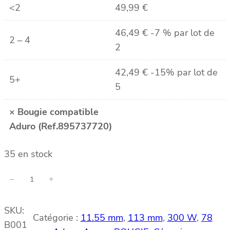
<2
49,99
€
46,49
€
-7 % par lot de
2 – 4
2
42,49
€
-15% par lot de
5+
5
×
Bougie compatible
Aduro (Ref.895737720)
35 en stock
q
−
+
u
a
SKU:
n
Catégorie :
11.55 mm
, 
113 mm
, 
300 W
, 
78
B001
t