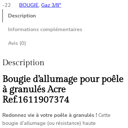
-22
BOUGIE
, 
Gaz 3/8″
i
t
Description
é
d
Informations complémentaires
e
B
Avis (0)
o
u
Description
g
i
Bougie d’allumage pour poêle
e
c
à granulés Acre
o
Ref.1611907374
m
p
a
Redonnez vie à votre poêle à granulés !
Cette
t
bougie d’allumage (ou résistance) haute
i