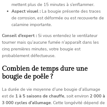
mettent plus de 15 minutes à s’enflammer.
1
Aspect visuel :
La bougie présente des traces
1
9
de corrosion, est déformée ou est recouverte de
0
calamine importante.
7
Conseil d’expert :
Si vous entendez le ventilateur
3
7
tourner mais qu’aucune fumée n’apparaît dans les
4
cinq premières minutes, votre bougie est
)
probablement défectueuse.
Combien de temps dure une
bougie de poêle ?
La durée de vie moyenne d’une bougie d’allumage
est de
1 à 5 saisons de chauffe
, soit environ
2 000 à
3 000 cycles d’allumage
. Cette longévité dépend de