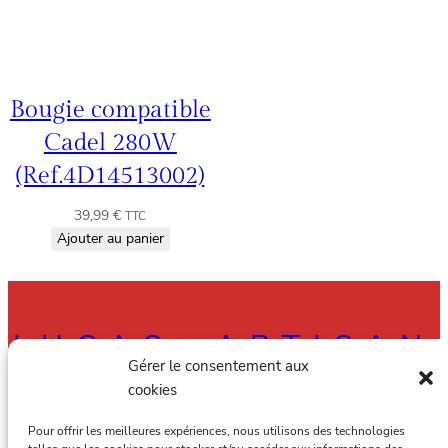
Bougie compatible
Cadel 280W
(Ref.4D14513002)
39,99
€
TTC
Ajouter au panier
LUCAS, ARTISAN
Gérer le consentement aux
RAMONEUR À
cookies
AMIENS, ALBERT
Pour offrir les meilleures expériences, nous utilisons des technologies