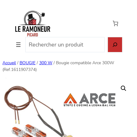
Aller
au
contenu
Rechercher
Accueil
/
BOUGIE
/
300 W
/ Bougie compatible Arce 300W
(Ref.1611907374)