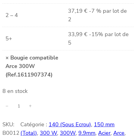
37,19
€
-7 % par lot de
2 – 4
2
33,99
€
-15% par lot de
5+
5
×
Bougie compatible
Arce 300W
(Ref.1611907374)
8 en stock
q
−
+
u
a
SKU:
Catégorie :
140 (Sous Ecrou)
, 
150 mm
n
B0012
(Total)
, 
300 W
, 
300W
, 
9.9mm
, 
Acier
, 
Arce
, 
t