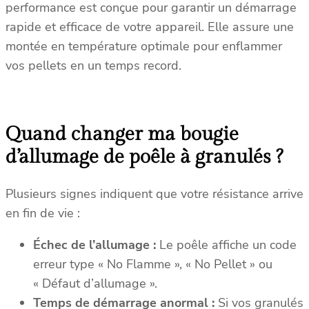
performance est conçue pour garantir un démarrage
b
rapide et efficace de votre appareil. Elle assure une
l
montée en température optimale pour enflammer
e
vos pellets en un temps record.
A
r
c
e
Quand changer ma bougie
3
0
d’allumage de poêle à granulés ?
0
W
Plusieurs signes indiquent que votre résistance arrive
(
en fin de vie :
R
e
Échec de l’allumage :
Le poêle affiche un code
f
erreur type « No Flamme », « No Pellet » ou
.
« Défaut d’allumage ».
1
Temps de démarrage anormal :
Si vos granulés
6