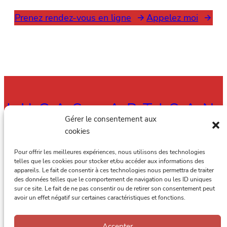
Prenez rendez-vous en ligne
Appelez moi
LUCAS, ARTISAN
Gérer le consentement aux
RAMONEUR À
cookies
AMIENS, ALBERT
Pour offrir les meilleures expériences, nous utilisons des technologies
telles que les cookies pour stocker et/ou accéder aux informations des
appareils. Le fait de consentir à ces technologies nous permettra de traiter
ET DANS TOUTE
des données telles que le comportement de navigation ou les ID uniques
sur ce site. Le fait de ne pas consentir ou de retirer son consentement peut
LA SOMME
avoir un effet négatif sur certaines caractéristiques et fonctions.
Accepter
Lucas, artisan ramoneur à Amiens, Albert et dans toute la Somme.