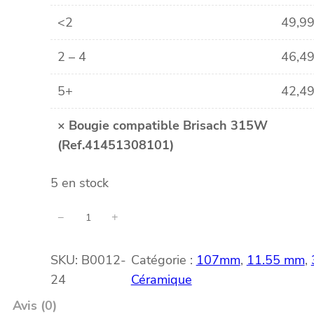
<2
49,9
2 – 4
46,4
5+
42,4
×
Bougie compatible Brisach 315W
(Ref.41451308101)
5 en stock
q
−
+
u
a
SKU:
B0012-
Catégorie :
107mm
, 
11.55 mm
, 
n
24
Céramique
t
i
Avis (0)