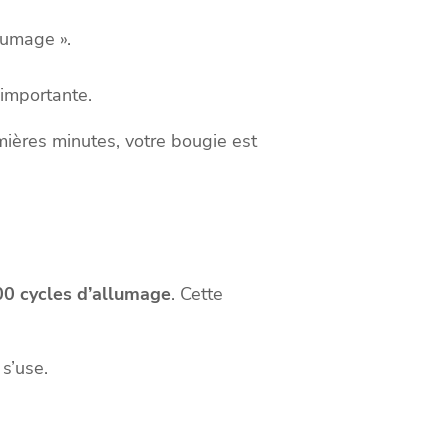
lumage ».
 importante.
mières minutes, votre bougie est
00 cycles d’allumage
. Cette
 s’use.