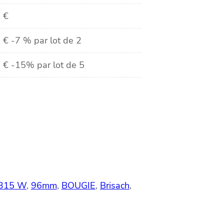
9
€
9
€
-7 % par lot de 2
9
€
-15% par lot de 5
315 W
, 
96mm
, 
BOUGIE
, 
Brisach
, 