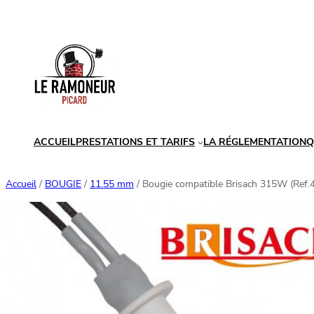
Aller
au
contenu
ACCUEIL
PRESTATIONS ET TARIFS
LA RÉGLEMENTATION
Q
Accueil
/
BOUGIE
/
11.55 mm
/ Bougie compatible Brisach 315W (Ref