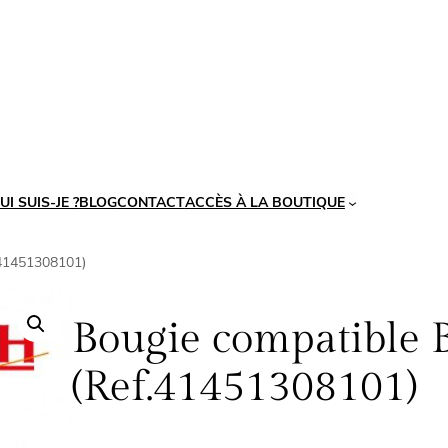
UI SUIS-JE ?
BLOG
CONTACT
ACCÈS À LA BOUTIQUE
.41451308101)
Bougie compatible 
(Ref.41451308101)