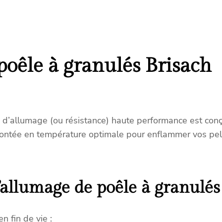
t
é
d
e
B
poêle à granulés Brisach
o
u
g
i
e
 d’allumage (ou résistance) haute performance est con
c
 montée en température optimale pour enflammer vos pel
o
m
p
a
llumage de poêle à granulés
t
i
b
n fin de vie :