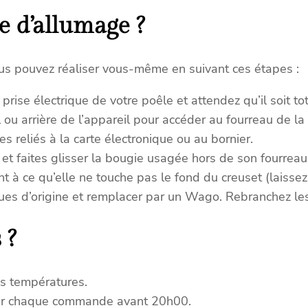
4
 d’allumage ?
1
4
5
us pouvez réaliser vous-même en suivant ces étapes :
1
3
ise électrique de votre poêle et attendez qu’il soit to
0
 ou arrière de l’appareil pour accéder au fourreau de la
8
s reliés à la carte électronique ou au bornier.
1
 et faites glisser la bougie usagée hors de son fourreau
0
t à ce qu’elle ne touche pas le fond du creuset (laissez
1
)
ques d’origine et remplacer par un Wago. Rebranchez les
 ?
s températures.
ur chaque commande avant 20h00.