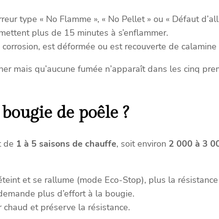
l
e
reur type « No Flamme », « No Pellet » ou « Défaut d’al
B
mettent plus de 15 minutes à s’enflammer.
r
corrosion, est déformée ou est recouverte de calamine
i
s
rner mais qu’aucune fumée n’apparaît dans les cinq pre
a
c
h
bougie de poêle ?
3
1
5
t de
1 à 5 saisons de chauffe
, soit environ
2 000 à 3 0
W
(
R
éteint et se rallume (mode Eco-Stop), plus la résistance
e
emande plus d’effort à la bougie.
f
ir chaud et préserve la résistance.
.