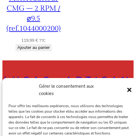
CMG – 2 RPM /
⌀9.5
(ref.1044000200)
119,99
€
TTC
Ajouter au panier
LUCAS, ARTISAN
Gérer le consentement aux
RAMONEUR À
cookies
AMIENS, ALBERT
Pour offrir les meilleures expériences, nous utilisons des technologies
telles que les cookies pour stocker et/ou accéder aux informations des
appareils. Le fait de consentir à ces technologies nous permettra de traiter
ET DANS TOUTE
des données telles que le comportement de navigation ou les ID uniques
sur ce site. Le fait de ne pas consentir ou de retirer son consentement peut
LA SOMME
avoir un effet négatif sur certaines caractéristiques et fonctions.