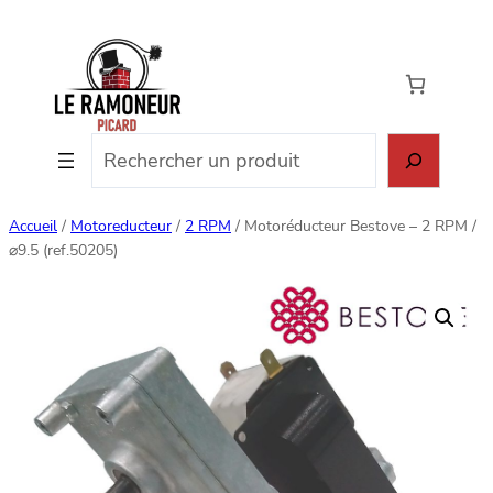
Aller
au
contenu
Rechercher
Accueil
/
Motoreducteur
/
2 RPM
/ Motoréducteur Bestove – 2 RPM /
⌀9.5 (ref.50205)