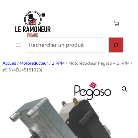
Aller
au
contenu
Rechercher
Accueil
/
Motoreducteur
/
2 RPM
/ Motoréducteur Pegaso – 2 RPM /
⌀9.5 (4D145181020)