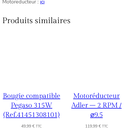
Motoreducteur :
ici
Produits similaires
Bougie compatible
Motoréducteur
Pegaso 315W
Adler – 2 RPM /
(Ref.41451308101)
⌀9.5
49,99
€
119,99
€
TTC
TTC