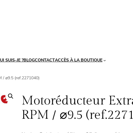
UI SUIS-JE ?
BLOG
CONTACT
ACCÈS À LA BOUTIQUE
 / ⌀9.5 (ref.2271040)
Motoréducteur Ext
RPM / ⌀9.5 (ref.227