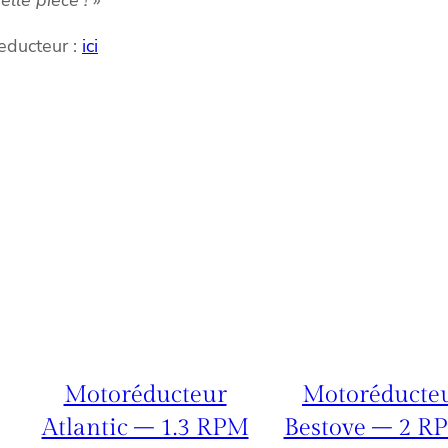
educteur :
ici
Motoréducteur
Motoréducte
Atlantic – 1.3 RPM
Bestove – 2 R