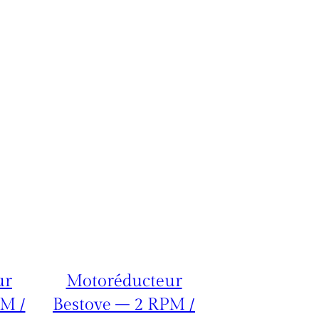
ur
Motoréducteur
PM /
Bestove – 2 RPM /