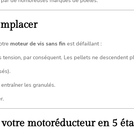
sé par de nombreuses marques de poêles.
emplacer
votre
moteur de vis sans fin
est défaillant :
s tension, par conséquent. Les pellets ne descendent pl
sés).
entraîner les granulés.
r.
votre motoréducteur en 5 ét