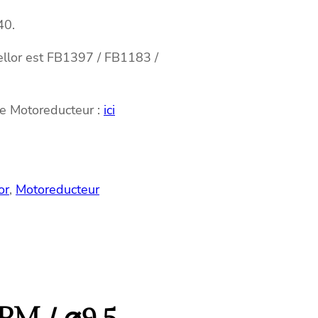
40.
Mellor est FB1397 / FB1183 /
re Motoreducteur :
ici
or
, 
Motoreducteur