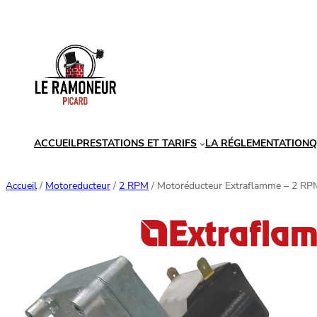
Aller
au
contenu
ACCUEIL
PRESTATIONS ET TARIFS
LA RÉGLEMENTATION
Q
Accueil
/
Motoreducteur
/
2 RPM
/ Motoréducteur Extraflamme – 2 RPM