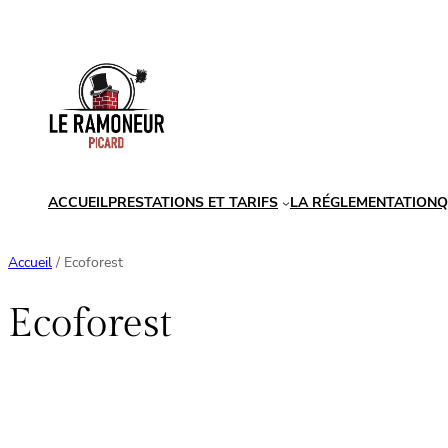
Aller
au
contenu
ACCUEIL
PRESTATIONS ET TARIFS
LA RÉGLEMENTATION
Q
Accueil
/ Ecoforest
Ecoforest