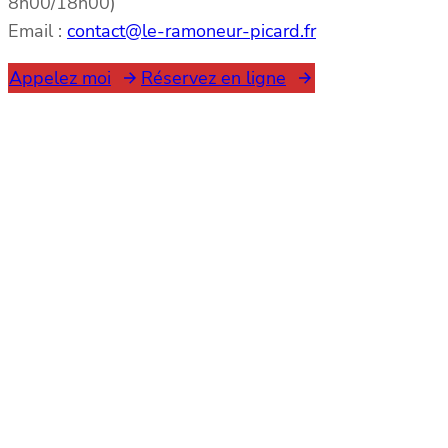
8h00/18h00)
Email :
contact@le-ramoneur-picard.fr
Appelez moi
Réservez en ligne