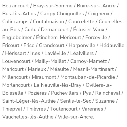
Bouzincourt / Bray-sur-Somme / Buire-sur-l’Ancre /
Bus-lès-Artois / Cappy Chuignolles / Coigneux /
Colincamps / Contalmaison / Courcelette / Courcelles-
au-Bois / Curlu / Dernancourt / Éclusier-Vaux /
Englebelmer / Étinehem-Méricourt / Forceville /
Fricourt / Frise / Grandcourt / Harponville / Hédauville
/ Hérissart / Irles / Laviéville / Léalvillers /
Louvencourt / Mailly-Maillet / Carnoy-Mametz /
Maricourt / Marieux / Méaulte / Mesnil-Martinsart /
Millencourt / Miraumont / Montauban-de-Picardie /
Morlancourt / La Neuville-lès-Bray / Ovillers-la-
Boisselle / Pozières / Puchevillers / Pys / Raincheval /
Saint-Léger-lès-Authie / Senlis-le-Sec / Suzanne /
Thiepval / Thièvres / Toutencourt / Varennes /
Vauchelles-lès-Authie / Ville-sur-Ancre.