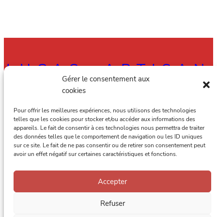
LUCAS, ARTISAN
Gérer le consentement aux
RAMONEUR À
cookies
AMIENS, ALBERT
Pour offrir les meilleures expériences, nous utilisons des technologies
telles que les cookies pour stocker et/ou accéder aux informations des
appareils. Le fait de consentir à ces technologies nous permettra de traiter
ET DANS TOUTE
des données telles que le comportement de navigation ou les ID uniques
sur ce site. Le fait de ne pas consentir ou de retirer son consentement peut
LA SOMME
avoir un effet négatif sur certaines caractéristiques et fonctions.
Accepter
Lucas, artisan ramoneur à Amiens, Albert et dans toute la Somme.
© 2023 Le Ramoneur Picard —
Site réalisé par Arno Beauvois
Refuser
Retrouvez moi sur :
AlloRamonage.fr
–
Franceramonage
–
NosAvis
–
PageJaunes