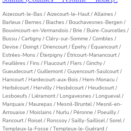
Aizecourt-le-Bas / Aizecourt-le-Haut / Allaines /
Barleux / Bernes / Biaches / Bouchavesnes-Bergen /
Bouvincourt-en-Vermandois / Brie / Buire-Courcelles /
Bussu / Cartigny / Cléry-sur-Somme / Combles /
Devise / Doingt / Driencourt / Épehy / Équancourt /
Estrées-Mons / Éterpigny / Étricourt-Manancourt /
Feuillères / Fins / Flaucourt / Flers / Ginchy /
Gueudecourt / Guillemont / Guyencourt-Saulcourt /
Hancourt / Hardecourt-aux-Bois / Hem-Monacu /
Herbécourt / Hervilly / Hesbécourt / Heudicourt /
Lesboeufs / Liéramont / Longavesnes / Longueval /
Marquaix / Maurepas / Mesnil-Bruntel / Mesnil-en-
Arrouaise / Moislains / Nurlu / Péronne / Poeuilly /
Rancourt / Roisel / Ronssoy / Sailly-Saillisel / Sorel /
Templeux-la-Fosse / Templeux-le-Guérard /