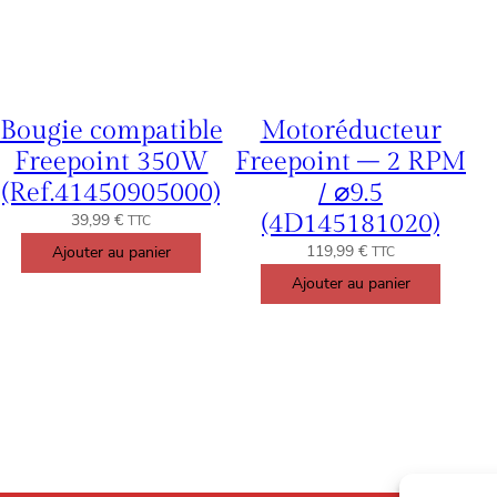
Bougie compatible
Motoréducteur
Freepoint 350W
Freepoint – 2 RPM
(Ref.41450905000)
/ ⌀9.5
(4D145181020)
39,99
€
TTC
119,99
€
Ajouter au panier
TTC
Ajouter au panier