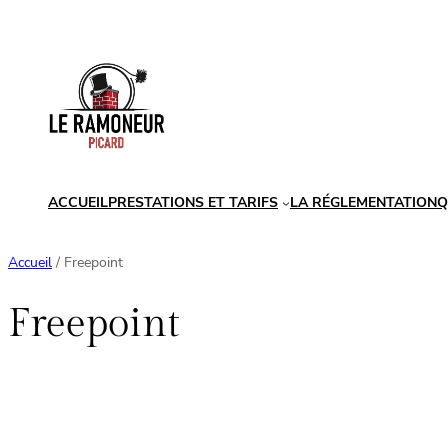
Aller
au
contenu
ACCUEIL
PRESTATIONS ET TARIFS
LA RÉGLEMENTATION
Q
Accueil
/ Freepoint
Freepoint