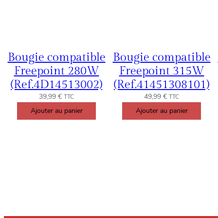
Bougie compatible
Bougie compatible
Freepoint 280W
Freepoint 315W
(Ref.4D14513002)
(Ref.41451308101)
39,99
€
49,99
€
TTC
TTC
Ajouter au panier
Ajouter au panier